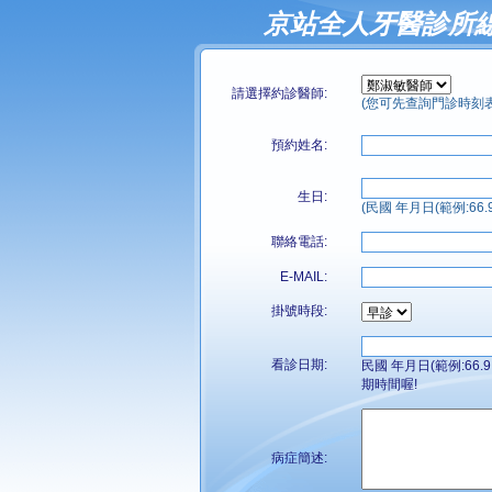
京站全人牙醫診所
請選擇約診醫師:
(您可先查詢門診時刻表 
預約姓名:
生日:
(民國 年月日(範例:66.9.
聯絡電話:
E-MAIL:
掛號時段:
看診日期:
民國 年月日(範例:6
期時間喔!
病症簡述: